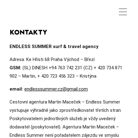
KONTAKTY
ENDLESS SUMMER surf & travel agency
Adresa: Ke Hřisti 68 Praha Východ – Březí
GSM:
(SL) DINESH +94 763 742 231 (CZ) + 420 734 871
902 – Martin, + 420 723 456 323 – Kristýna
email:
endlesssummer.cz@gmail.com
Cestovní agentura Martin Maceček – Endless Summer
vystupuje výhradně jako zprostředkovatel třetích stran.
Poskytovatelem jednotlivých služeb je vždy uvedený
dodavatel (poskytovatel). Agentura Martin Maceček –
Endless Summer není pořadatelem zájezdu ve smyslu